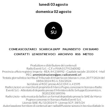
lunedì 03 agosto
domenica 02 agosto
SU
COME ASCOLTARCI
SCARICA L'APP
PALINSESTO
CHI SIAMO
CONTATTI
LE NOSTRE VOCI
ARCHIVIO
RSS
METEO
Produttore e distributore dei contenuti
Radio Eventi S.r.l. - C.F. e P.IVA 01791360082
Provincia ufficio registro: Imperia - REA: IM 238992 - Capitale sociale: 20.000 € - Mail
PEC:
amministrazione@pec.radioeventi.srl
Testata giornalistica iscritta al Tribunale di Imperia con istanza n. cron. 2077/2024 del
18/04/2024 RG n. 534/2024
Iscrizione al ROC presso AGCOM: n. 41595
Radio Liscio è un marchio di proprietà di Marco Pugno, concesso in licenza a Radio
Eventi S.r.l. - Attestato di deposito presso il Ministero dello Sviluppo Economico n.
30202300189396
Radio Liscio - solo musica da ballo è un format depositato presso la SIAE da Marco
Pugno e concesso in licenza a Radio Eventi S.r.l.
Licenza SIAE: RL/13/2024/9 - Licenza SCF: 38/5/24
Autorizzazione fornitore di contenuti per radiodiffusione sonora in tecnica digitale in