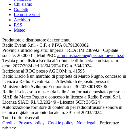
Chi siamo
Contatti
Le nostre voci
Archivio
RSS
Meteo
Produttore e distributore dei contenuti
Radio Eventi S.r.l. - C.F. e P.IVA 01791360082
Provincia ufficio registro: Imperia - REA: IM 238992 - Capitale
sociale: 20.000 € - Mail PEC:
amministrazione@pec.radioeventi.srl
Testata giornalistica iscritta al Tribunale di Imperia con istanza n.
cron. 2077/2024 del 18/04/2024 RG n. 534/2024
Iscrizione al ROC presso AGCOM: n. 41595
Radio Liscio è un marchio di proprietà di Marco Pugno, concesso in
licenza a Radio Eventi S.r.l. - Attestato di deposito presso il
Ministero dello Sviluppo Economico n. 30202300189396
Radio Liscio - solo musica da ballo è un format depositato presso la
SIAE da Marco Pugno e concesso in licenza a Radio Eventi S.r.l.
Licenza SIAE: RL/13/2024/9 - Licenza SCF: 38/5/24
Autorizzazione fornitore di contenuti per radiodiffusione sonora in
tecnica digitale in ambito locale: n. 391 del 20/03/2024
Tutti i diritti riservati
Credits
|
Privacy policy
|
Cookie policy
|
Note legali
|
Preferenze
privacy