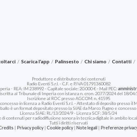
oltarci
/
Scarica l'app
/
Palinsesto
/
Chi siamo
/
Contatti
/
Produttore e distributore dei contenuti
Radio Eventi S.r.l. - C.F. e P.IVA 01791360082
Imperia - REA: IM 238992 - Capitale sociale: 20.000 € - Mail PEC:
amministr
 iscritta al Tribunale di Imperia con istanza n. cron. 2077/2024 del 18/
Iscrizione al ROC presso AGCOM: n. 41595
 concesso in licenza a Radio Eventi S.r.l. - Attestato di deposito presso 
 ballo è un format depositato presso la SIAE da Marco Pugno e concesso in
Licenza SIAE: RL/13/2024/9 - Licenza SCF: 38/5/24
 di contenuti per radiodiffusione sonora in tecnica digitale in ambito loca
Tutti i diritti riservati
Credits
|
Privacy policy
|
Cookie policy
|
Note legali
|
Preferenze privac