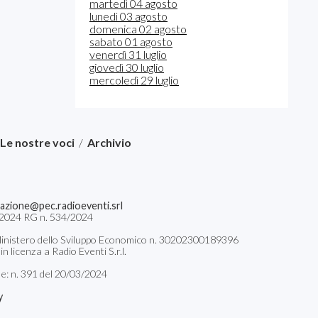
martedì 04 agosto
lunedì 03 agosto
domenica 02 agosto
sabato 01 agosto
venerdì 31 luglio
giovedì 30 luglio
mercoledì 29 luglio
Le nostre voci
/
Archivio
azione@pec.radioeventi.srl
04/2024 RG n. 534/2024
il Ministero dello Sviluppo Economico n. 30202300189396
 licenza a Radio Eventi S.r.l.
le: n. 391 del 20/03/2024
y