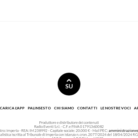
SU
CARICA L'APP
PALINSESTO
CHI SIAMO
CONTATTI
LE NOSTRE VOCI
A
Produttore e distributore dei contenuti
Radio Eventi S.r.l. - C.F. e P.IVA 01791360082
istro: Imperia - REA: IM 238992 - Capitale sociale: 20.000 € - Mail PEC:
amministrazione@
alistica iscritta al Tribunale di Imperia con istanza n. cron. 2077/2024 del 18/04/2024 