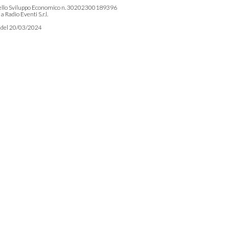
tero dello Sviluppo Economico n. 30202300189396
 Radio Eventi S.r.l.
91 del 20/03/2024