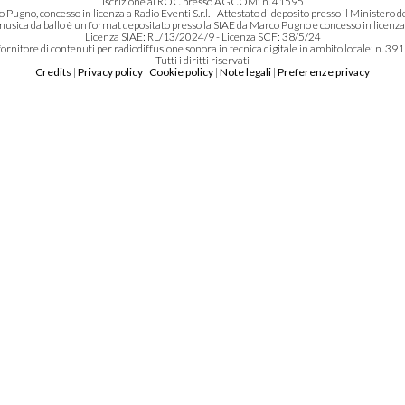
Iscrizione al ROC presso AGCOM: n. 41595
o Pugno, concesso in licenza a Radio Eventi S.r.l. - Attestato di deposito presso il Minis
 musica da ballo è un format depositato presso la SIAE da Marco Pugno e concesso in licenza a
Licenza SIAE: RL/13/2024/9 - Licenza SCF: 38/5/24
ornitore di contenuti per radiodiffusione sonora in tecnica digitale in ambito locale: n. 3
Tutti i diritti riservati
Credits
|
Privacy policy
|
Cookie policy
|
Note legali
|
Preferenze privacy