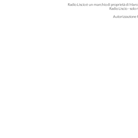
Radio Liscio è un marchio di proprietà di Marc
Radio Liscio - solo
Autorizzazione f