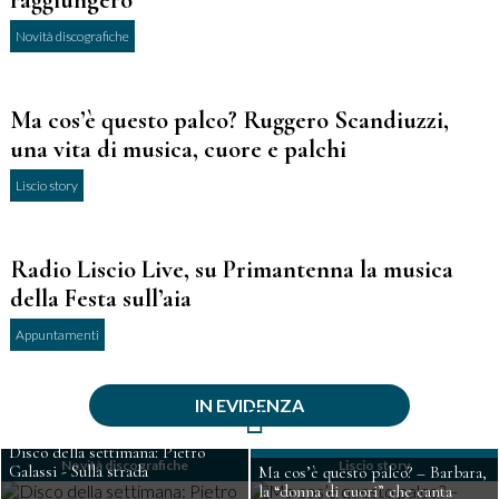
Novità discografiche
Ma cos’è questo palco? Ruggero Scandiuzzi,
una vita di musica, cuore e palchi
Liscio story
Radio Liscio Live, su Primantenna la musica
della Festa sull’aia
Appuntamenti
IN EVIDENZA
Disco della settimana: Pietro
Novità discografiche
Liscio story
Galassi - Sulla strada
Ma cos’è questo palco? – Barbara,
la “donna di cuori” che canta