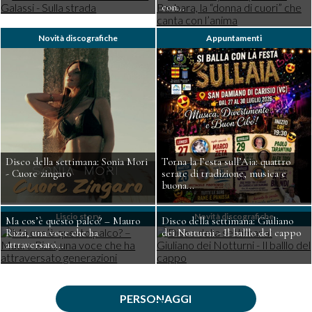
con...
Novità discografiche
Appuntamenti
Disco della settimana: Sonia Mori
Torna la Festa sull’Aia: quattro
- Cuore zingaro
serate di tradizione, musica e
buona...
Liscio story
Novità discografiche
Ma cos’è questo palco? – Mauro
Disco della settimana: Giuliano
Rizzi, una voce che ha
dei Notturni - Il balllo del cappo
attraversato...
PERSONAGGI