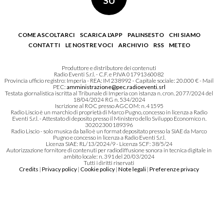
SU
COME ASCOLTARCI
SCARICA L'APP
PALINSESTO
CHI SIAMO
CONTATTI
LE NOSTRE VOCI
ARCHIVIO
RSS
METEO
Produttore e distributore dei contenuti
Radio Eventi S.r.l. - C.F. e P.IVA 01791360082
Provincia ufficio registro: Imperia - REA: IM 238992 - Capitale sociale: 20.000 € - Mail
PEC:
amministrazione@pec.radioeventi.srl
Testata giornalistica iscritta al Tribunale di Imperia con istanza n. cron. 2077/2024 del
18/04/2024 RG n. 534/2024
Iscrizione al ROC presso AGCOM: n. 41595
Radio Liscio è un marchio di proprietà di Marco Pugno, concesso in licenza a Radio
Eventi S.r.l. - Attestato di deposito presso il Ministero dello Sviluppo Economico n.
30202300189396
Radio Liscio - solo musica da ballo è un format depositato presso la SIAE da Marco
Pugno e concesso in licenza a Radio Eventi S.r.l.
Licenza SIAE: RL/13/2024/9 - Licenza SCF: 38/5/24
Autorizzazione fornitore di contenuti per radiodiffusione sonora in tecnica digitale in
ambito locale: n. 391 del 20/03/2024
Tutti i diritti riservati
Credits
|
Privacy policy
|
Cookie policy
|
Note legali
|
Preferenze privacy