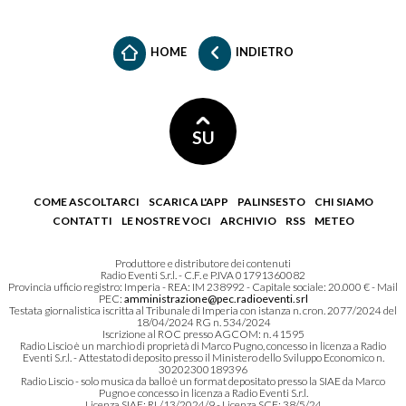
HOME
INDIETRO
SU
COME ASCOLTARCI
SCARICA L'APP
PALINSESTO
CHI SIAMO
CONTATTI
LE NOSTRE VOCI
ARCHIVIO
RSS
METEO
Produttore e distributore dei contenuti
Radio Eventi S.r.l. - C.F. e P.IVA 01791360082
Provincia ufficio registro: Imperia - REA: IM 238992 - Capitale sociale: 20.000 € - Mail
PEC:
amministrazione@pec.radioeventi.srl
Testata giornalistica iscritta al Tribunale di Imperia con istanza n. cron. 2077/2024 del
18/04/2024 RG n. 534/2024
Iscrizione al ROC presso AGCOM: n. 41595
Radio Liscio è un marchio di proprietà di Marco Pugno, concesso in licenza a Radio
Eventi S.r.l. - Attestato di deposito presso il Ministero dello Sviluppo Economico n.
30202300189396
Radio Liscio - solo musica da ballo è un format depositato presso la SIAE da Marco
Pugno e concesso in licenza a Radio Eventi S.r.l.
Licenza SIAE: RL/13/2024/9 - Licenza SCF: 38/5/24