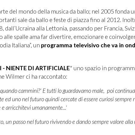
parte del mondo della musica da ballo; nel 2005 fonda u
tanti sale da ballo e feste di piazza fino al 2012. Inoltr
18, dall’Ucraina alla Lettonia, passando per Francia, Sviz
alle spalle ama far divertire, emozionare e coinvolger
dia Italiana”, un
programma televisivo che va in onda
I - NIENTE DI ARTIFICIALE
" uno spazio in programm
he Wilmer ci ha raccontato:
i quando cammini?' E tutti lo guardavamo male, poi continu
te ed uno nel futuro quindi cercate di essere curiosi sempre n
 e arricchitevi umanamente...'
 un passo nel futuro rivivendo e dando sempre valore alla 