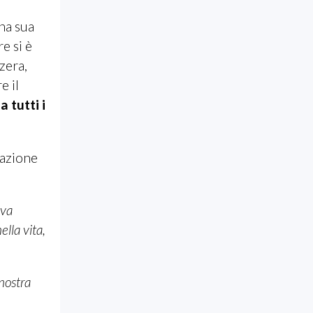
na sua
e si è
zera,
e il
 tutti i
azione
ava
ella vita,
nostra