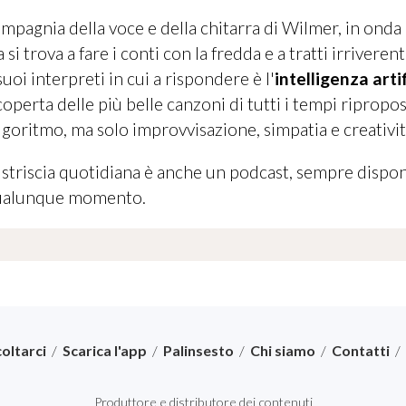
ompagnia della voce e della chitarra di Wilmer, in onda
a si trova a fare i conti con la fredda e a tratti irriveren
suoi interpreti in cui a rispondere è l'
intelligenza arti
operta delle più belle canzoni di tutti i tempi ripropos
lgoritmo, ma solo improvvisazione, simpatia e creativit
a striscia quotidiana è anche un podcast, sempre dispon
n qualunque momento.
oltarci
/
Scarica l'app
/
Palinsesto
/
Chi siamo
/
Contatti
/
Produttore e distributore dei contenuti