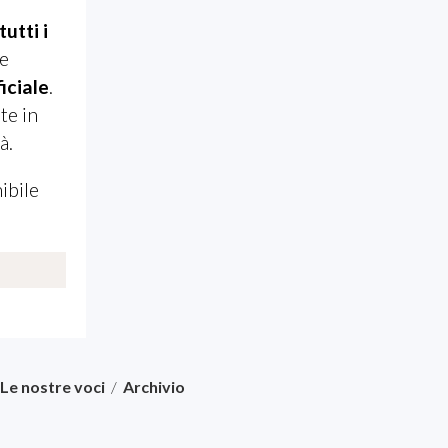
tutti i
te
ficiale
.
te in
à.
ibile
Le nostre voci
/
Archivio