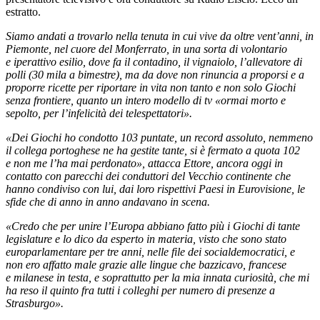
estratto.
Siamo andati a trovarlo nella tenuta in cui vive da oltre vent’anni, in
Piemonte, nel cuore del Monferrato, in una sorta di volontario
e
iperattivo esilio, dove fa il contadino, il vignaiolo, l’allevatore di
polli (30 mila a bimestre), ma da dove non rinuncia a proporsi e a
proporre ricette per riportare in vita non tanto e non solo Giochi
senza frontiere, quanto un intero modello di tv «ormai morto e
sepolto,
per l’infelicità dei telespettatori».
«Dei Giochi ho condotto 103 puntate, un record assoluto, nemmeno
il collega portoghese ne ha gestite tante, si è fermato a quota 102
e
non me l’ha mai perdonato», attacca Ettore, ancora oggi in
contatto con parecchi dei conduttori del Vecchio continente che
hanno condiviso con lui, dai loro rispettivi Paesi in Eurovisione, le
sfide che di anno in anno andavano in scena.
«Credo che per unire l’Europa abbiano fatto più i Giochi di tante
legislature e lo dico da esperto in materia, visto che sono stato
europarlamentare per tre anni, nelle file dei socialdemocratici, e
non ero affatto male grazie alle lingue che bazzicavo, francese
e
milanese in testa, e soprattutto per la mia innata curiosità, che mi
ha reso il quinto fra tutti i colleghi per numero di presenze a
Strasburgo».