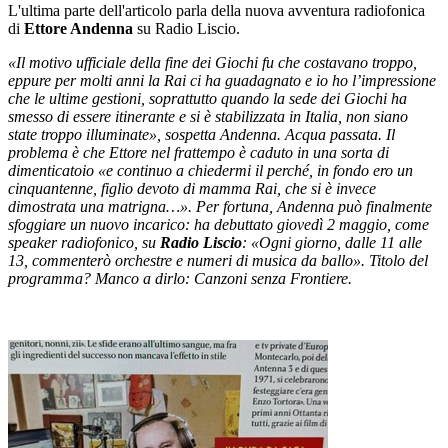
L'ultima parte dell'articolo parla della nuova avventura radiofonica
di
Ettore Andenna
su Radio Liscio.
«Il motivo ufficiale della fine dei Giochi fu che costavano troppo,
eppure per molti anni la Rai ci ha guadagnato e io ho l’impressione
che le ultime gestioni, soprattutto quando la sede dei Giochi ha
smesso di essere itinerante e si è stabilizzata in Italia, non siano
state troppo illuminate», sospetta Andenna. Acqua passata. Il
problema è che Ettore nel frattempo è caduto in una sorta di
dimenticatoio
«e continuo a chiedermi il perché, in fondo ero un
cinquantenne, figlio devoto di mamma Rai, che si è invece
dimostrata una matrigna…». Per fortuna, Andenna può finalmente
sfoggiare un nuovo incarico: ha debuttato giovedì 2 maggio, come
speaker radiofonico, su
Radio Liscio
: «Ogni giorno, dalle 11 alle
13, commenterò orchestre e numeri di musica da ballo». Titolo del
programma? Manco a dirlo: Canzoni senza Frontiere.