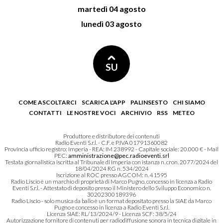
martedì 04 agosto
lunedì 03 agosto
SU
COME ASCOLTARCI
SCARICA L'APP
PALINSESTO
CHI SIAMO
CONTATTI
LE NOSTRE VOCI
ARCHIVIO
RSS
METEO
Produttore e distributore dei contenuti
Radio Eventi S.r.l. - C.F. e P.IVA 01791360082
Provincia ufficio registro: Imperia - REA: IM 238992 - Capitale sociale: 20.000 € - Mail
PEC:
amministrazione@pec.radioeventi.srl
Testata giornalistica iscritta al Tribunale di Imperia con istanza n. cron. 2077/2024 del
18/04/2024 RG n. 534/2024
Iscrizione al ROC presso AGCOM: n. 41595
Radio Liscio è un marchio di proprietà di Marco Pugno, concesso in licenza a Radio
Eventi S.r.l. - Attestato di deposito presso il Ministero dello Sviluppo Economico n.
30202300189396
Radio Liscio - solo musica da ballo è un format depositato presso la SIAE da Marco
Pugno e concesso in licenza a Radio Eventi S.r.l.
Licenza SIAE: RL/13/2024/9 - Licenza SCF: 38/5/24
Autorizzazione fornitore di contenuti per radiodiffusione sonora in tecnica digitale in