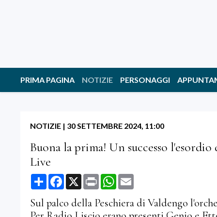
PRIMA PAGINA
NOTIZIE
PERSONAGGI
APPUNTA
NOTIZIE
|
30 SETTEMBRE 2024, 11:00
Buona la prima! Un successo l'esordio 
Live
Share
Facebook
X
Print
WhatsApp
Email
Sul palco della Peschiera di Valdengo l'orch
Per Radio Liscio erano presenti Genio e E