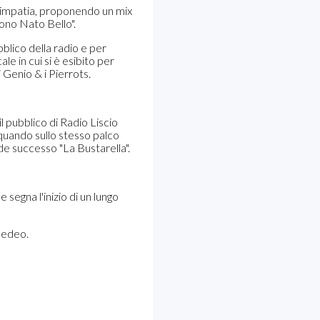
 simpatia, proponendo un mix
ono Nato Bello".
blico della radio e per
le in cui si è esibito per
i Genio & i Pierrots.
 pubblico di Radio Liscio
 quando sullo stesso palco
de successo "La Bustarella".
egna l'inizio di un lungo
Medeo.