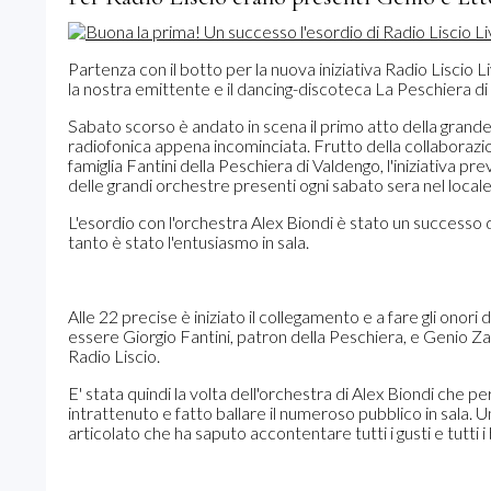
Partenza con il botto per la nuova iniziativa Radio Liscio L
la nostra emittente e il dancing-discoteca La Peschiera di
Sabato scorso è andato in scena il primo atto della grande
radiofonica appena incominciata. Frutto della collaborazio
famiglia Fantini della Peschiera di Valdengo, l'iniziativa pr
delle grandi orchestre presenti ogni sabato sera nel locale
L'esordio con l'orchestra Alex Biondi è stato un successo d
tanto è stato l'entusiasmo in sala.
Alle 22 precise è iniziato il collegamento e a fare gli onor
essere Giorgio Fantini, patron della Peschiera, e Genio Zan
Radio Liscio.
E' stata quindi la volta dell'orchestra di Alex Biondi che pe
intrattenuto e fatto ballare il numeroso pubblico in sala. 
articolato che ha saputo accontentare tutti i gusti e tutti i b