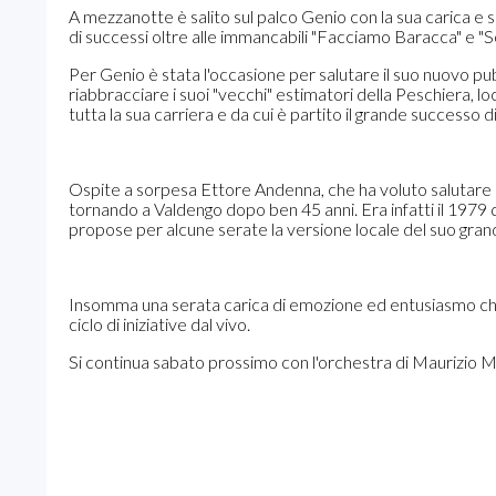
A mezzanotte è salito sul palco Genio con la sua carica e
di successi oltre alle immancabili "Facciamo Baracca" e "S
Per Genio è stata l'occasione per salutare il suo nuovo pub
riabbracciare i suoi "vecchi" estimatori della Peschiera, loca
tutta la sua carriera e da cui è partito il grande successo d
Ospite a sorpesa Ettore Andenna, che ha voluto salutare il
tornando a Valdengo dopo ben 45 anni. Era infatti il 1979
propose per alcune serate la versione locale del suo gran
Insomma una serata carica di emozione ed entusiasmo che s
ciclo di iniziative dal vivo.
Si continua sabato prossimo con l'orchestra di Maurizio 