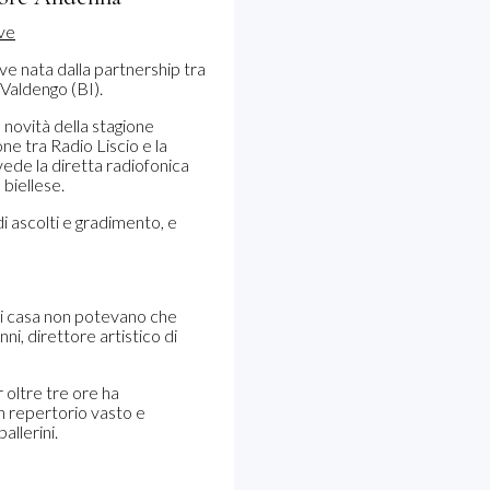
ive nata dalla partnership tra
 Valdengo (BI).
 novità della stagione
ne tra Radio Liscio e la
evede la diretta radiofonica
 biellese.
i ascolti e gradimento, e
i di casa non potevano che
ni, direttore artistico di
r oltre tre ore ha
Un repertorio vasto e
allerini.