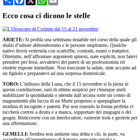
Ecco cosa ci dicono le stelle
ARIETE:
Si profila una settimana instabile nel corso della quale gli
sbalzi d’umore abbonderanno e le persone stupiranno. Qualche
nativo dovrà vedersela con scartoffie, contratti, esami o trattative.
Oltretutto, nell’affrontare argomenti spinosi, siate espliciti, non fatevi
prendere per fessi, avvaletevi dei pareri di un professionista ed
eludete risposte immediate. Non trascurate la salute, state accanto ad
un figliolo e preparatevi ad una sorpresa domenicale.
TORO:
L’influsso della Luna, che il 15 novembre si fa piena in
questa costellazione, sarà di ottimo auspicio per chiunque aneli
stabilizzare la quotidianità o attenda dall’arcana sorte un cenno di
magnanimità alla faccia di un Marte propenso a sparpagliare la
stradina di incognite e patemi. Pur non essendo la forma perfetta vi
toccherà correre a destra e a manca, sopportare dei mugugni o dei
grugni. Bisticcerete con un interlocutore, varierete look e gioirete per
una affermazione.
GEMELLI:
Sembra non andarne una dritta e ciò, in parte, va
accreditato all’impertinenza di Saturno arrecante intralci e