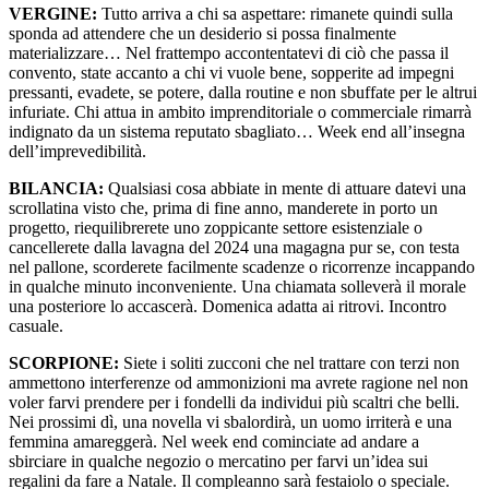
VERGINE:
Tutto arriva a chi sa aspettare: rimanete quindi sulla
sponda ad attendere che un desiderio si possa finalmente
materializzare… Nel frattempo accontentatevi di ciò che passa il
convento, state accanto a chi vi vuole bene, sopperite ad impegni
pressanti, evadete, se potere, dalla routine e non sbuffate per le altrui
infuriate. Chi attua in ambito imprenditoriale o commerciale rimarrà
indignato da un sistema reputato sbagliato… Week end all’insegna
dell’imprevedibilità.
BILANCIA:
Qualsiasi cosa abbiate in mente di attuare datevi una
scrollatina visto che, prima di fine anno, manderete in porto un
progetto, riequilibrerete uno zoppicante settore esistenziale o
cancellerete dalla lavagna del 2024 una magagna pur se, con testa
nel pallone, scorderete facilmente scadenze o ricorrenze incappando
in qualche minuto inconveniente. Una chiamata solleverà il morale
una posteriore lo accascerà. Domenica adatta ai ritrovi. Incontro
casuale.
SCORPIONE:
Siete i soliti zucconi che nel trattare con terzi non
ammettono interferenze od ammonizioni ma avrete ragione nel non
voler farvi prendere per i fondelli da individui più scaltri che belli.
Nei prossimi dì, una novella vi sbalordirà, un uomo irriterà e una
femmina amareggerà. Nel week end cominciate ad andare a
sbirciare in qualche negozio o mercatino per farvi un’idea sui
regalini da fare a Natale. Il compleanno sarà festaiolo o speciale.