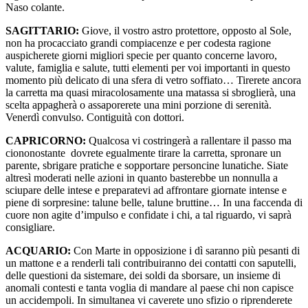
Naso colante.
SAGITTARIO:
Giove, il vostro astro protettore, opposto al Sole,
non ha procacciato grandi compiacenze e per codesta ragione
auspicherete giorni migliori specie per quanto concerne lavoro,
valute, famiglia e salute, tutti elementi per voi importanti in questo
momento più delicato di una sfera di vetro soffiato… Tirerete ancora
la carretta ma quasi miracolosamente una matassa si sbroglierà, una
scelta appagherà o assaporerete una mini porzione di serenità.
Venerdì convulso. Contiguità con dottori.
CAPRICORNO:
Qualcosa vi costringerà a rallentare il passo ma
ciononostante dovrete egualmente tirare la carretta, spronare un
parente, sbrigare pratiche e sopportare personcine lunatiche. Siate
altresì moderati nelle azioni in quanto basterebbe un nonnulla a
sciupare delle intese e preparatevi ad affrontare giornate intense e
piene di sorpresine: talune belle, talune bruttine… In una faccenda di
cuore non agite d’impulso e confidate i chi, a tal riguardo, vi saprà
consigliare.
ACQUARIO:
Con Marte in opposizione i dì saranno più pesanti di
un mattone e a renderli tali contribuiranno dei contatti con saputelli,
delle questioni da sistemare, dei soldi da sborsare, un insieme di
anomali contesti e tanta voglia di mandare al paese chi non capisce
un accidempoli. In simultanea vi caverete uno sfizio o riprenderete