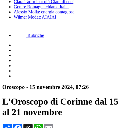
Clara Taormina: più Clara di così
Genio: Romagna chiama Italia
Alessio Molla: energia contagiosa
Wilmer Modat: AIAIAI
Rubriche
Oroscopo
-
15 novembre 2024, 07:26
L'Oroscopo di Corinne dal 15
al 21 novembre
Condividi
Facebook
X
WhatsApp
Email