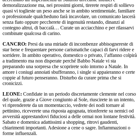
demoralizzazione ma, nei prossimi giorni, tirerete respiri di sollievo
quasi vi toglieste un peso anche se in ambito sentimentale, familiare
o professionale qualcheduno farà incavolare, un comunicato lascerà
senza fiato oppure peccherete di ingenuità restando, dinanzi al
contegno altrui, di baccalà… Curate un acciacchino e per rilassarvi
combinate qualcosa di carino.
CANCRO:
Presi da una miriade di incombenze abbisognereste di
star bene e frequentare persone carismatiche capaci di farvi ridere e
sorridere. In ambito operativo, domestico o privato, l’affanno colpirà
a tradimento ma non disperate perché Babbo Natale vi sta
preparando una sorpresa che scoprirete solo intorno a Natale. In
amore i coniugi annoiati sbufferanno, i single si appaieranno e certe
coppie al futuro penseranno. Disturbo da curare prima che si
cronicizzi.
LEONE:
Confidate in un periodo discretamente clemente nel corso
del quale, grazie a Giove congiunto al Sole, riuscirete in un intento,
vi riprenderete da un momentaccio, vedrete dei nodi tornare al
pettinino, riceverete una risposta agognata, trionferete su nemici od
avversità apprestandovi fiduciosi a delle ormai non lontane festività.
Sabato e domenica adattissimi a shopping, ritrovi gaudenti,
chiarimenti importanti. Adesione a cene o sagre. Infiammazioni o
forme influenzali.