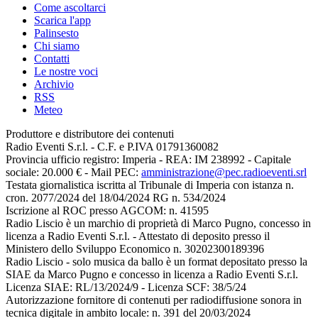
Come ascoltarci
Scarica l'app
Palinsesto
Chi siamo
Contatti
Le nostre voci
Archivio
RSS
Meteo
Produttore e distributore dei contenuti
Radio Eventi S.r.l. - C.F. e P.IVA 01791360082
Provincia ufficio registro: Imperia - REA: IM 238992 - Capitale
sociale: 20.000 € - Mail PEC:
amministrazione@pec.radioeventi.srl
Testata giornalistica iscritta al Tribunale di Imperia con istanza n.
cron. 2077/2024 del 18/04/2024 RG n. 534/2024
Iscrizione al ROC presso AGCOM: n. 41595
Radio Liscio è un marchio di proprietà di Marco Pugno, concesso in
licenza a Radio Eventi S.r.l. - Attestato di deposito presso il
Ministero dello Sviluppo Economico n. 30202300189396
Radio Liscio - solo musica da ballo è un format depositato presso la
SIAE da Marco Pugno e concesso in licenza a Radio Eventi S.r.l.
Licenza SIAE: RL/13/2024/9 - Licenza SCF: 38/5/24
Autorizzazione fornitore di contenuti per radiodiffusione sonora in
tecnica digitale in ambito locale: n. 391 del 20/03/2024