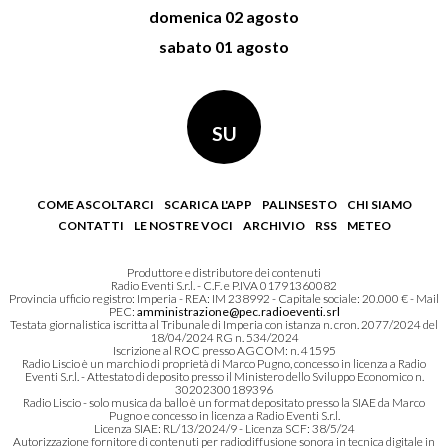
domenica 02 agosto
sabato 01 agosto
SU
COME ASCOLTARCI
SCARICA L'APP
PALINSESTO
CHI SIAMO
CONTATTI
LE NOSTRE VOCI
ARCHIVIO
RSS
METEO
Produttore e distributore dei contenuti
Radio Eventi S.r.l. - C.F. e P.IVA 01791360082
Provincia ufficio registro: Imperia - REA: IM 238992 - Capitale sociale: 20.000 € - Mail
PEC:
amministrazione@pec.radioeventi.srl
Testata giornalistica iscritta al Tribunale di Imperia con istanza n. cron. 2077/2024 del
18/04/2024 RG n. 534/2024
Iscrizione al ROC presso AGCOM: n. 41595
Radio Liscio è un marchio di proprietà di Marco Pugno, concesso in licenza a Radio
Eventi S.r.l. - Attestato di deposito presso il Ministero dello Sviluppo Economico n.
30202300189396
Radio Liscio - solo musica da ballo è un format depositato presso la SIAE da Marco
Pugno e concesso in licenza a Radio Eventi S.r.l.
Licenza SIAE: RL/13/2024/9 - Licenza SCF: 38/5/24
Autorizzazione fornitore di contenuti per radiodiffusione sonora in tecnica digitale in