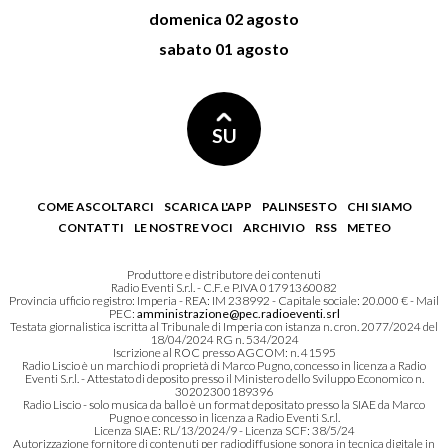
domenica 02 agosto
sabato 01 agosto
SU
COME ASCOLTARCI
SCARICA L'APP
PALINSESTO
CHI SIAMO
CONTATTI
LE NOSTRE VOCI
ARCHIVIO
RSS
METEO
Produttore e distributore dei contenuti
Radio Eventi S.r.l. - C.F. e P.IVA 01791360082
Provincia ufficio registro: Imperia - REA: IM 238992 - Capitale sociale: 20.000 € - Mail
PEC:
amministrazione@pec.radioeventi.srl
Testata giornalistica iscritta al Tribunale di Imperia con istanza n. cron. 2077/2024 del
18/04/2024 RG n. 534/2024
Iscrizione al ROC presso AGCOM: n. 41595
Radio Liscio è un marchio di proprietà di Marco Pugno, concesso in licenza a Radio
Eventi S.r.l. - Attestato di deposito presso il Ministero dello Sviluppo Economico n.
30202300189396
Radio Liscio - solo musica da ballo è un format depositato presso la SIAE da Marco
Pugno e concesso in licenza a Radio Eventi S.r.l.
Licenza SIAE: RL/13/2024/9 - Licenza SCF: 38/5/24
Autorizzazione fornitore di contenuti per radiodiffusione sonora in tecnica digitale in