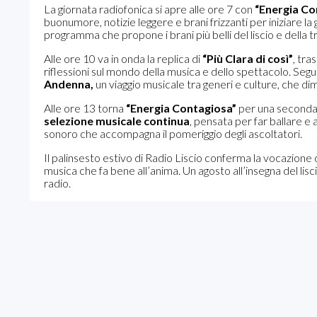
La giornata radiofonica si apre alle ore 7 con
“Energia Co
buonumore, notizie leggere e brani frizzanti per iniziare la 
programma che propone i brani più belli del liscio e della 
Alle ore 10 va in onda la replica di
“Più Clara di così”
, tr
riflessioni sul mondo della musica e dello spettacolo. Segue,
Andenna,
un viaggio musicale tra generi e culture, che dim
Alle ore 13 torna
“Energia Contagiosa”
per una seconda d
selezione musicale continua
, pensata per far ballare e 
sonoro che accompagna il pomeriggio degli ascoltatori.
Il palinsesto estivo di Radio Liscio conferma la vocazione 
musica che fa bene all’anima. Un agosto all’insegna del lisc
radio.