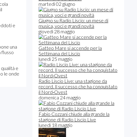
cola
martedì 02 giugno
 il
Giugno su Radio Liscio: un mese di
eddoti e
musica, voci e grandi novità
giovedì 28 maggio
opone una
Gatteo Mare si accende per la
n flusso
Settimana del Liscio
lunedì 25 maggio
 qualità e
so le onde
Radio Liscio Live: una stagione da
record. Il successo che ha conquistato
il Nord‑Ovest
domenica 24 maggio
Fabio Cozzani chiude alla grande la
stagione di Radio Liscio Live
lunedì 18 maggio