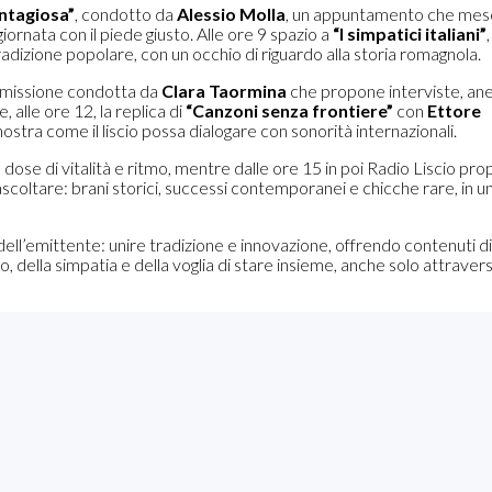
ntagiosa”
, condotto da
Alessio Molla
, un appuntamento che mes
giornata con il piede giusto. Alle ore 9 spazio a
“I simpatici italiani”
,
tradizione popolare, con un occhio di riguardo alla storia romagnola.
asmissione condotta da
Clara Taormina
che propone interviste, an
 alle ore 12, la replica di
“Canzoni senza frontiere”
con
Ettore
ostra come il liscio possa dialogare con sonorità internazionali.
ose di vitalità e ritmo, mentre dalle ore 15 in poi Radio Liscio pr
ascoltare: brani storici, successi contemporanei e chicche rare, in u
dell’emittente: unire tradizione e innovazione, offrendo contenuti di
io, della simpatia e della voglia di stare insieme, anche solo attraver