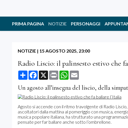
PRIMA PAGINA
NOTIZIE
PERSONAGGI
APPUNTA
NOTIZIE
|
15 AGOSTO 2025, 23:00
Radio Liscio: il palinsesto estivo che fa 
Share
Facebook
X
Print
WhatsApp
Email
Un agosto all’insegna del liscio, della simpat
Agosto si accende con il ritmo travolgente di Radio Lisci
ascoltatori dalla mattina al pomeriggio con musica, energia 
musica popolare italiana, ha strutturato una programmazion
pensate per far ballare anche sotto l’ombrellone.