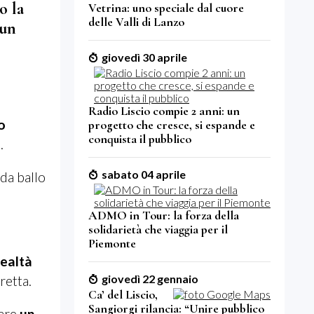
o la
Vetrina: uno speciale dal cuore
delle Valli di Lanzo
 un
giovedì 30 aprile
Radio Liscio compie 2 anni: un
o
progetto che cresce, si espande e
conquista il pubblico
.
sabato 04 aprile
 da ballo
ADMO in Tour: la forza della
solidarietà che viaggia per il
Piemonte
realtà
giovedì 22 gennaio
retta.
Ca’ del Liscio,
Sangiorgi rilancia: “Unire pubblico
tare
un