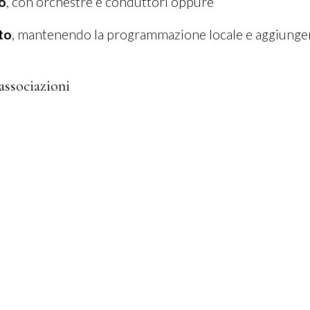
io
, con orchestre e conduttori oppure
to
, mantenendo la programmazione locale e aggiunge
ssociazioni