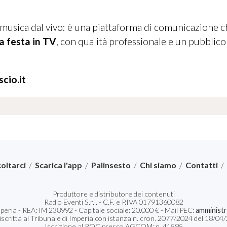
musica dal vivo: è una piattaforma di comunicazione 
a festa in TV
, con qualità professionale e un pubblico
cio.it
oltarci
/
Scarica l'app
/
Palinsesto
/
Chi siamo
/
Contatti
/
Produttore e distributore dei contenuti
Radio Eventi S.r.l. - C.F. e P.IVA 01791360082
Imperia - REA: IM 238992 - Capitale sociale: 20.000 € - Mail PEC:
amministr
 iscritta al Tribunale di Imperia con istanza n. cron. 2077/2024 del 18/
Iscrizione al ROC presso AGCOM: n. 41595