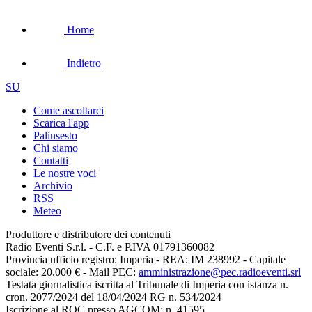
Home
Indietro
SU
Come ascoltarci
Scarica l'app
Palinsesto
Chi siamo
Contatti
Le nostre voci
Archivio
RSS
Meteo
Produttore e distributore dei contenuti
Radio Eventi S.r.l. - C.F. e P.IVA 01791360082
Provincia ufficio registro: Imperia - REA: IM 238992 - Capitale
sociale: 20.000 € - Mail PEC:
amministrazione@pec.radioeventi.srl
Testata giornalistica iscritta al Tribunale di Imperia con istanza n.
cron. 2077/2024 del 18/04/2024 RG n. 534/2024
Iscrizione al ROC presso AGCOM: n. 41595