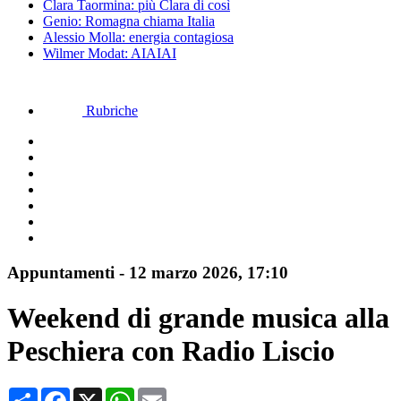
Clara Taormina: più Clara di così
Genio: Romagna chiama Italia
Alessio Molla: energia contagiosa
Wilmer Modat: AIAIAI
Rubriche
Appuntamenti
-
12 marzo 2026, 17:10
Weekend di grande musica alla
Peschiera con Radio Liscio
Condividi
Facebook
X
WhatsApp
Email