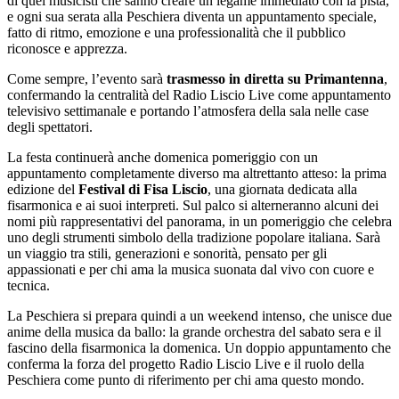
di quei musicisti che sanno creare un legame immediato con la pista,
e ogni sua serata alla Peschiera diventa un appuntamento speciale,
fatto di ritmo, emozione e una professionalità che il pubblico
riconosce e apprezza.
Come sempre, l’evento sarà
trasmesso in diretta su Primantenna
,
confermando la centralità del Radio Liscio Live come appuntamento
televisivo settimanale e portando l’atmosfera della sala nelle case
degli spettatori.
La festa continuerà anche domenica pomeriggio con un
appuntamento completamente diverso ma altrettanto atteso: la prima
edizione del
Festival di Fisa Liscio
, una giornata dedicata alla
fisarmonica e ai suoi interpreti. Sul palco si alterneranno alcuni dei
nomi più rappresentativi del panorama, in un pomeriggio che celebra
uno degli strumenti simbolo della tradizione popolare italiana. Sarà
un viaggio tra stili, generazioni e sonorità, pensato per gli
appassionati e per chi ama la musica suonata dal vivo con cuore e
tecnica.
La Peschiera si prepara quindi a un weekend intenso, che unisce due
anime della musica da ballo: la grande orchestra del sabato sera e il
fascino della fisarmonica la domenica. Un doppio appuntamento che
conferma la forza del progetto Radio Liscio Live e il ruolo della
Peschiera come punto di riferimento per chi ama questo mondo.