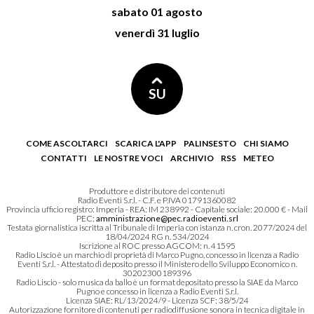
sabato 01 agosto
venerdì 31 luglio
SU
COME ASCOLTARCI
SCARICA L'APP
PALINSESTO
CHI SIAMO
CONTATTI
LE NOSTRE VOCI
ARCHIVIO
RSS
METEO
Produttore e distributore dei contenuti
Radio Eventi S.r.l. - C.F. e P.IVA 01791360082
Provincia ufficio registro: Imperia - REA: IM 238992 - Capitale sociale: 20.000 € - Mail
PEC:
amministrazione@pec.radioeventi.srl
Testata giornalistica iscritta al Tribunale di Imperia con istanza n. cron. 2077/2024 del
18/04/2024 RG n. 534/2024
Iscrizione al ROC presso AGCOM: n. 41595
Radio Liscio è un marchio di proprietà di Marco Pugno, concesso in licenza a Radio
Eventi S.r.l. - Attestato di deposito presso il Ministero dello Sviluppo Economico n.
30202300189396
Radio Liscio - solo musica da ballo è un format depositato presso la SIAE da Marco
Pugno e concesso in licenza a Radio Eventi S.r.l.
Licenza SIAE: RL/13/2024/9 - Licenza SCF: 38/5/24
Autorizzazione fornitore di contenuti per radiodiffusione sonora in tecnica digitale in