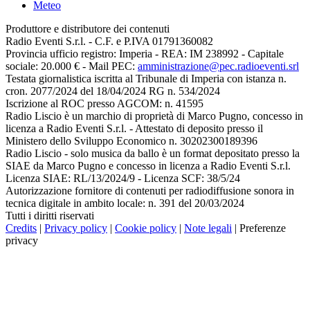
Meteo
Produttore e distributore dei contenuti
Radio Eventi S.r.l. - C.F. e P.IVA 01791360082
Provincia ufficio registro: Imperia - REA: IM 238992 - Capitale
sociale: 20.000 € - Mail PEC:
amministrazione@pec.radioeventi.srl
Testata giornalistica iscritta al Tribunale di Imperia con istanza n.
cron. 2077/2024 del 18/04/2024 RG n. 534/2024
Iscrizione al ROC presso AGCOM: n. 41595
Radio Liscio è un marchio di proprietà di Marco Pugno, concesso in
licenza a Radio Eventi S.r.l. - Attestato di deposito presso il
Ministero dello Sviluppo Economico n. 30202300189396
Radio Liscio - solo musica da ballo è un format depositato presso la
SIAE da Marco Pugno e concesso in licenza a Radio Eventi S.r.l.
Licenza SIAE: RL/13/2024/9 - Licenza SCF: 38/5/24
Autorizzazione fornitore di contenuti per radiodiffusione sonora in
tecnica digitale in ambito locale: n. 391 del 20/03/2024
Tutti i diritti riservati
Credits
|
Privacy policy
|
Cookie policy
|
Note legali
|
Preferenze
privacy