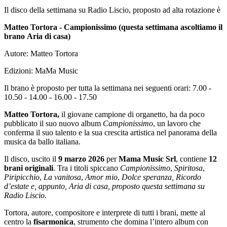
Il disco della settimana su Radio Liscio, proposto ad alta rotazione è
Matteo Tortora - Campionissimo (questa settimana ascoltiamo il
brano Aria di casa)
Autore: Matteo Tortora
Edizioni: MaMa Music
Il brano è proposto per tutta la settimana nei seguenti orari: 7.00 -
10.50 - 14.00 - 16.00 - 17.50
Matteo Tortora,
il giovane campione di organetto, ha da poco
pubblicato il suo nuovo album
Campionissimo
, un lavoro che
conferma il suo talento e la sua crescita artistica nel panorama della
musica da ballo italiana.
Il disco, uscito il
9 marzo 2026
per
Mama Music Srl
, contiene
12
brani originali
. Tra i titoli spiccano
Campionissimo
,
Spiritosa
,
Piripicchio
,
La vanitosa
,
Amor mio
,
Dolce speranza,
Ricordo
d’estate e, appunto, Aria di casa, proposto questa settimana su
Radio Liscio.
Tortora, autore, compositore e interprete di tutti i brani, mette al
centro la
fisarmonica
, strumento che domina l’intero album con