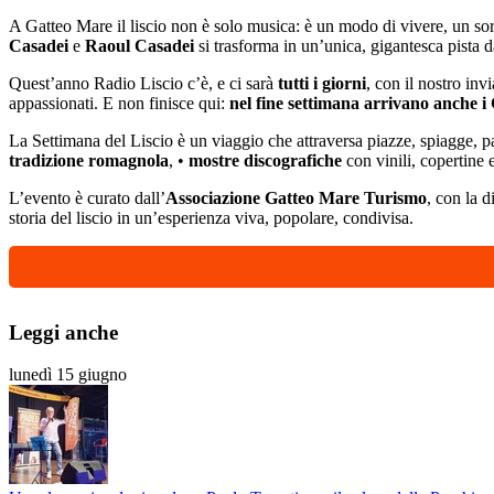
A Gatteo Mare il liscio non è solo musica: è un modo di vivere, un sorr
Casadei
e
Raoul Casadei
si trasforma in un’unica, gigantesca pista
Quest’anno Radio Liscio c’è, e ci sarà
tutti i giorni
, con il nostro inv
appassionati. E non finisce qui:
nel fine settimana arrivano anche i
La Settimana del Liscio è un viaggio che attraversa piazze, spiagge, p
tradizione romagnola
, •
mostre discografiche
con vinili, copertine e
L’evento è curato dall’
Associazione Gatteo Mare Turismo
, con la d
storia del liscio in un’esperienza viva, popolare, condivisa.
Leggi anche
lunedì 15 giugno