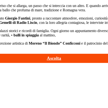
iso che si allarga, un passo che si intreccia con un altro. E quando arri
 da ballo che profuma di mare, tradizione e Romagna vera.
iato
Giorgio Fantini
, pronto a raccontare atmosfere, emozioni, curiosità
 Gemelli di Radio Liscio
, con la loro allegria contagiosa, le interviste 
alazzi storici e ricordi di famiglia. Ogni giorno un appuntamento divers
 rarità, •
balli in spiaggia
al mattino,
irezione artistica di
Moreno “Il Biondo” Conficconi
e il patrocinio de
Ascolta