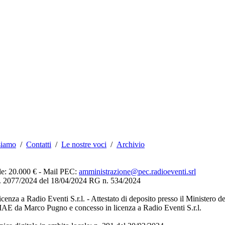
siamo
/
Contatti
/
Le nostre voci
/
Archivio
ale: 20.000 € - Mail PEC:
amministrazione@pec.radioeventi.srl
cron. 2077/2024 del 18/04/2024 RG n. 534/2024
icenza a Radio Eventi S.r.l. - Attestato di deposito presso il Ministe
SIAE da Marco Pugno e concesso in licenza a Radio Eventi S.r.l.