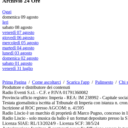
Archivio 24 Ore
Oggi
domenica 09 agosto
Ieri
sabato 08 agosto
venerdì 07 agosto
giovedì 06 agosto
mercoledì 05 agosto
martedì 04 agosto
lunedì 03 agosto
domenica 02 agosto
sabato 01 agosto
venerdì 31 luglio
Prima Pagina
/
Come ascoltarci
/
Scarica l'app
/
Palinsesto
/
Chi 
Produttore e distributore dei contenuti
Radio Eventi S.r.l. - C.F. e P.IVA 01791360082
Provincia ufficio registro: Imperia - REA: IM 238992 - Capitale soci
Testata giornalistica iscritta al Tribunale di Imperia con istanza n. 
Iscrizione al ROC presso AGCOM: n. 41595
Radio Liscio è un marchio di proprietà di Marco Pugno, concesso in l
Radio Liscio - solo musica da ballo è un format depositato presso la 
Licenza SIAE: RL/13/2024/9 - Licenza SCF: 38/5/24