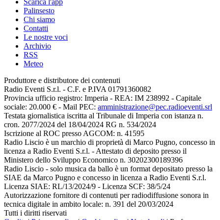
Scarica l'app
Palinsesto
Chi siamo
Contatti
Le nostre voci
Archivio
RSS
Meteo
Produttore e distributore dei contenuti
Radio Eventi S.r.l. - C.F. e P.IVA 01791360082
Provincia ufficio registro: Imperia - REA: IM 238992 - Capitale
sociale: 20.000 € - Mail PEC:
amministrazione@pec.radioeventi.srl
Testata giornalistica iscritta al Tribunale di Imperia con istanza n.
cron. 2077/2024 del 18/04/2024 RG n. 534/2024
Iscrizione al ROC presso AGCOM: n. 41595
Radio Liscio è un marchio di proprietà di Marco Pugno, concesso in
licenza a Radio Eventi S.r.l. - Attestato di deposito presso il
Ministero dello Sviluppo Economico n. 30202300189396
Radio Liscio - solo musica da ballo è un format depositato presso la
SIAE da Marco Pugno e concesso in licenza a Radio Eventi S.r.l.
Licenza SIAE: RL/13/2024/9 - Licenza SCF: 38/5/24
Autorizzazione fornitore di contenuti per radiodiffusione sonora in
tecnica digitale in ambito locale: n. 391 del 20/03/2024
Tutti i diritti riservati