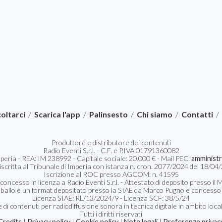
oltarci
/
Scarica l'app
/
Palinsesto
/
Chi siamo
/
Contatti
/
Produttore e distributore dei contenuti
Radio Eventi S.r.l. - C.F. e P.IVA 01791360082
Imperia - REA: IM 238992 - Capitale sociale: 20.000 € - Mail PEC:
amministr
 iscritta al Tribunale di Imperia con istanza n. cron. 2077/2024 del 18/
Iscrizione al ROC presso AGCOM: n. 41595
 concesso in licenza a Radio Eventi S.r.l. - Attestato di deposito presso 
 ballo è un format depositato presso la SIAE da Marco Pugno e concesso in
Licenza SIAE: RL/13/2024/9 - Licenza SCF: 38/5/24
 di contenuti per radiodiffusione sonora in tecnica digitale in ambito loca
Tutti i diritti riservati
Credits
|
Privacy policy
|
Cookie policy
|
Note legali
|
Preferenze privac