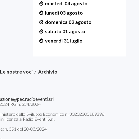
martedì 04 agosto
lunedì 03 agosto
domenica 02 agosto
sabato 01 agosto
venerdì 31 luglio
Le nostre voci
/
Archivio
azione@pec.radioeventi.srl
04/2024 RG n. 534/2024
il Ministero dello Sviluppo Economico n. 30202300189396
 licenza a Radio Eventi S.r.l.
le: n. 391 del 20/03/2024
y