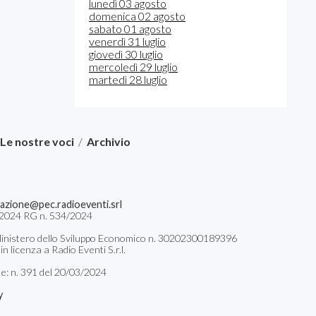
lunedì 03 agosto
domenica 02 agosto
sabato 01 agosto
venerdì 31 luglio
giovedì 30 luglio
mercoledì 29 luglio
martedì 28 luglio
Le nostre voci
/
Archivio
azione@pec.radioeventi.srl
04/2024 RG n. 534/2024
il Ministero dello Sviluppo Economico n. 30202300189396
 licenza a Radio Eventi S.r.l.
le: n. 391 del 20/03/2024
y