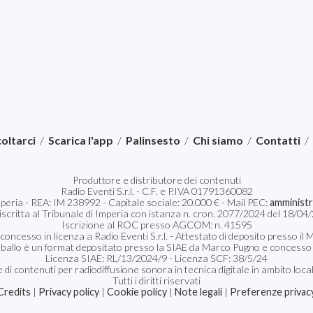
oltarci
/
Scarica l'app
/
Palinsesto
/
Chi siamo
/
Contatti
/
Produttore e distributore dei contenuti
Radio Eventi S.r.l. - C.F. e P.IVA 01791360082
Imperia - REA: IM 238992 - Capitale sociale: 20.000 € - Mail PEC:
amministr
 iscritta al Tribunale di Imperia con istanza n. cron. 2077/2024 del 18/
Iscrizione al ROC presso AGCOM: n. 41595
 concesso in licenza a Radio Eventi S.r.l. - Attestato di deposito presso 
 ballo è un format depositato presso la SIAE da Marco Pugno e concesso in
Licenza SIAE: RL/13/2024/9 - Licenza SCF: 38/5/24
 di contenuti per radiodiffusione sonora in tecnica digitale in ambito loca
Tutti i diritti riservati
Credits
|
Privacy policy
|
Cookie policy
|
Note legali
|
Preferenze privac