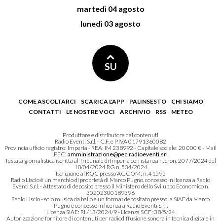
martedì 04 agosto
lunedì 03 agosto
SU
COME ASCOLTARCI
SCARICA L'APP
PALINSESTO
CHI SIAMO
CONTATTI
LE NOSTRE VOCI
ARCHIVIO
RSS
METEO
Produttore e distributore dei contenuti
Radio Eventi S.r.l. - C.F. e P.IVA 01791360082
Provincia ufficio registro: Imperia - REA: IM 238992 - Capitale sociale: 20.000 € - Mail
PEC:
amministrazione@pec.radioeventi.srl
Testata giornalistica iscritta al Tribunale di Imperia con istanza n. cron. 2077/2024 del
18/04/2024 RG n. 534/2024
Iscrizione al ROC presso AGCOM: n. 41595
Radio Liscio è un marchio di proprietà di Marco Pugno, concesso in licenza a Radio
Eventi S.r.l. - Attestato di deposito presso il Ministero dello Sviluppo Economico n.
30202300189396
Radio Liscio - solo musica da ballo è un format depositato presso la SIAE da Marco
Pugno e concesso in licenza a Radio Eventi S.r.l.
Licenza SIAE: RL/13/2024/9 - Licenza SCF: 38/5/24
Autorizzazione fornitore di contenuti per radiodiffusione sonora in tecnica digitale in