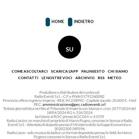
HOME
INDIETRO
SU
COME ASCOLTARCI
SCARICA L'APP
PALINSESTO
CHI SIAMO
CONTATTI
LE NOSTRE VOCI
ARCHIVIO
RSS
METEO
Produttore e distributore dei contenuti
Radio Eventi S.r.l. - C.F. e P.IVA 01791360082
Provincia ufficio registro: Imperia - REA: IM 238992 - Capitale sociale: 20.000 € - Mail
PEC:
amministrazione@pec.radioeventi.srl
Testata giornalistica iscritta al Tribunale di Imperia con istanza n. cron. 2077/2024 del
18/04/2024 RG n. 534/2024
Iscrizione al ROC presso AGCOM: n. 41595
Radio Liscio è un marchio di proprietà di Marco Pugno, concesso in licenza a Radio
Eventi S.r.l. - Attestato di deposito presso il Ministero dello Sviluppo Economico n.
30202300189396
Radio Liscio - solo musica da ballo è un format depositato presso la SIAE da Marco
Pugno e concesso in licenza a Radio Eventi S.r.l.