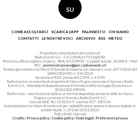
SU
COME ASCOLTARCI
SCARICA L'APP
PALINSESTO
CHI SIAMO
CONTATTI
LE NOSTRE VOCI
ARCHIVIO
RSS
METEO
Produttore e distributore dei contenuti
Radio Eventi S.r.l. - C.F. e P.IVA 01791360082
Provincia ufficio registro: Imperia - REA: IM 238992 - Capitale sociale: 20.000 € - Mail
PEC:
amministrazione@pec.radioeventi.srl
Testata giornalistica iscritta al Tribunale di Imperia con istanza n. cron. 2077/2024 del
18/04/2024 RG n. 534/2024
Iscrizione al ROC presso AGCOM: n. 41595
Radio Liscio è un marchio di proprietà di Marco Pugno, concesso in licenza a Radio
Eventi S.r.l. - Attestato di deposito presso il Ministero dello Sviluppo Economico n.
30202300189396
Radio Liscio - solo musica da ballo è un format depositato presso la SIAE da Marco
Pugno e concesso in licenza a Radio Eventi S.r.l.
Licenza SIAE: RL/13/2024/9 - Licenza SCF: 38/5/24
Autorizzazione fornitore di contenuti per radiodiffusione sonora in tecnica digitale in
ambito locale: n. 391 del 20/03/2024
Tutti i diritti riservati
Credits
|
Privacy policy
|
Cookie policy
|
Note legali
|
Preferenze privacy